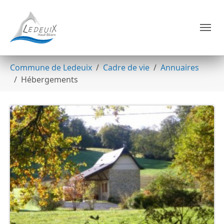
Skip to main navigation
Aller au contenu principal
Skip to page footer
Vous êtes ici:
Commune de Ledeuix
Cadre de vie
Annuaires
Hébergements